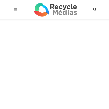
© 2017 RECYCLEMÉDIAS INC. TOUS DROITS RÉSERVÉS |
AVIS LEGAL
À propos du régime
Cadre Juridique
Qui est assujettis
Catégories de matières visées