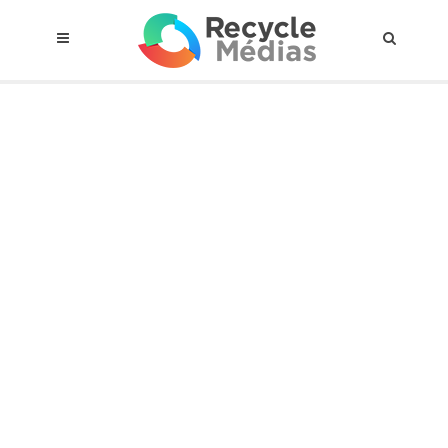
© 2017 RECYCLEMÉDIAS INC. TOUS DROITS RÉSERVÉS |
AVIS LEGAL
À propos du régime
Cadre Juridique
Qui est assujettis
Catégories de matières visées