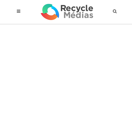
© 2017 RECYCLEMÉDIAS INC. TOUS DROITS RÉSERVÉS |
AVIS LEGAL
À propos du régime
Cadre Juridique
Qui est assujettis
Catégories de matières visées