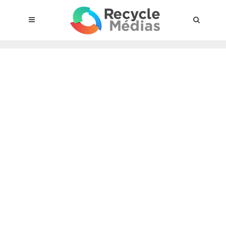
© 2017 RECYCLEMÉDIAS INC. TOUS DROITS RÉSERVÉS |
AVIS
LEGAL
À propos du régime
Cadre Juridique
Qui est assujettis
Catégories de matières visées