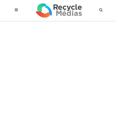
© 2017 RECYCLEMÉDIAS INC. TOUS DROITS RÉSERVÉS |
AVIS LEGAL
À propos du régime
Cadre Juridique
Qui est assujettis
Catégories de matières visées