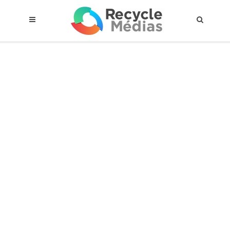
© 2017 RECYCLEMÉDIAS INC. TOUS DROITS RÉSERVÉS |
AVIS LEGAL
À propos du régime
Cadre Juridique
Qui est assujettis
Catégories de matières visées