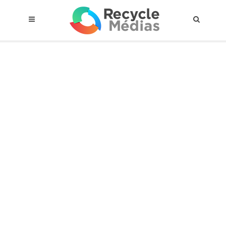
© 2017 RECYCLEMÉDIAS INC. TOUS DROITS RÉSERVÉS |
AVIS LEGAL
À propos du régime
Cadre Juridique
Qui est assujettis
Catégories de matières visées