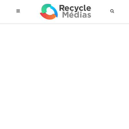
© 2017 RECYCLEMÉDIAS INC. TOUS DROITS RÉSERVÉS |
AVIS LEGAL
À propos du régime
Cadre Juridique
Qui est assujettis
Catégories de matières visées