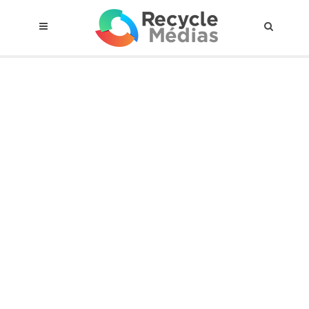
© 2017 RECYCLEMÉDIAS INC. TOUS DROITS RÉSERVÉS |
AVIS LEGAL
À propos du régime
Cadre Juridique
Qui est assujettis
Catégories de matières visées