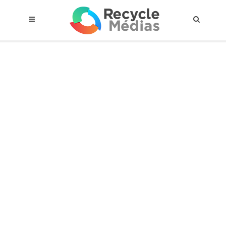
© 2017 RECYCLEMÉDIAS INC. TOUS DROITS RÉSERVÉS |
AVIS LEGAL
À propos du régime
Cadre Juridique
Qui est assujettis
Catégories de matières visées