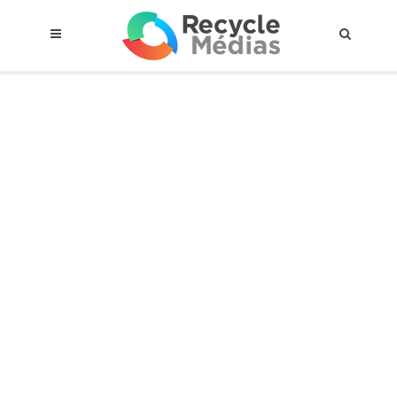
© 2017 RECYCLEMÉDIAS INC. TOUS DROITS RÉSERVÉS |
AVIS LEGAL
À propos du régime
Cadre Juridique
Qui est assujettis
Catégories de matières visées