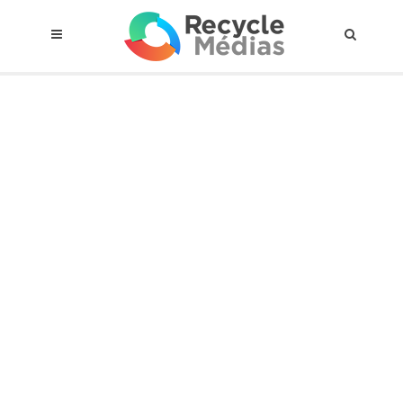
© 2017 RECYCLEMÉDIAS INC. TOUS DROITS RÉSERVÉS |
AVIS LEGAL
À propos du régime
Cadre Juridique
Qui est assujettis
Catégories de matières visées