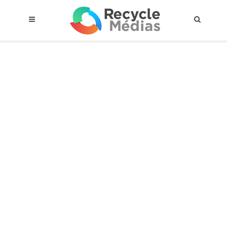
© 2017 RECYCLEMÉDIAS INC. TOUS DROITS RÉSERVÉS |
AVIS LEGAL
À propos du régime
Cadre Juridique
Qui est assujettis
Catégories de matières visées