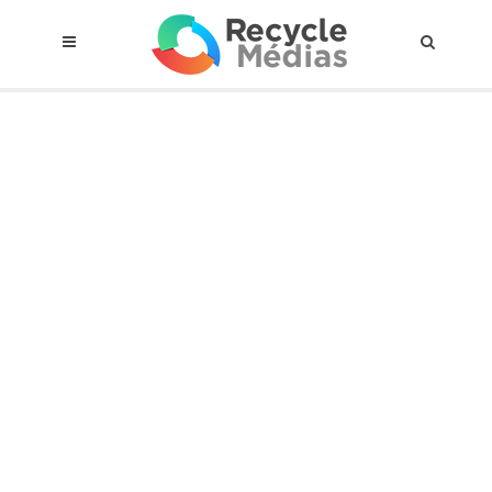
© 2017 RECYCLEMÉDIAS INC. TOUS DROITS RÉSERVÉS |
AVIS LEGAL
À propos du régime
Cadre Juridique
Qui est assujettis
Catégories de matières visées