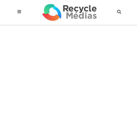
© 2017 RECYCLEMÉDIAS INC. TOUS DROITS RÉSERVÉS |
AVIS LEGAL
À propos du régime
Cadre Juridique
Qui est assujettis
Catégories de matières visées