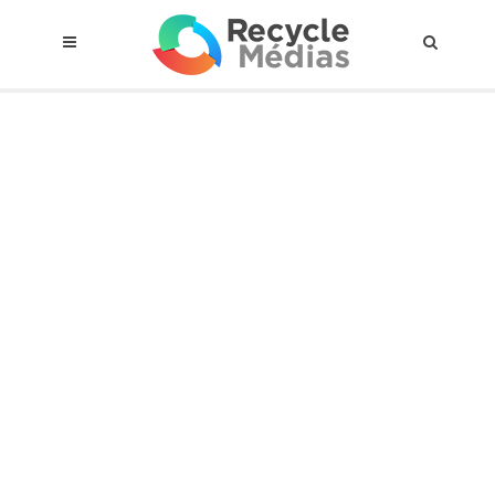
© 2017 RECYCLEMÉDIAS INC. TOUS DROITS RÉSERVÉS |
AVIS LEGAL
À propos du régime
Cadre Juridique
Qui est assujettis
Catégories de matières visées