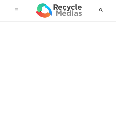
© 2017 RECYCLEMÉDIAS INC. TOUS DROITS RÉSERVÉS |
AVIS LEGAL
À propos du régime
Cadre Juridique
Qui est assujettis
Catégories de matières visées