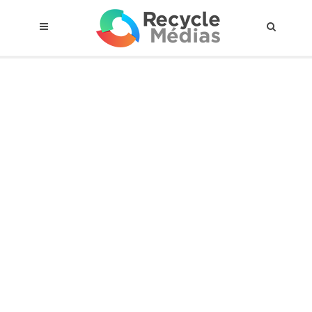
© 2017 RECYCLEMÉDIAS INC. TOUS DROITS RÉSERVÉS |
AVIS LEGAL
À propos du régime
Cadre Juridique
Qui est assujettis
Catégories de matières visées