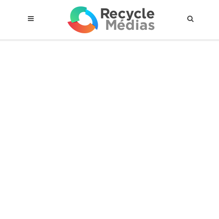
© 2017 RECYCLEMÉDIAS INC. TOUS DROITS RÉSERVÉS |
AVIS LEGAL
À propos du régime
Cadre Juridique
Qui est assujettis
Catégories de matières visées