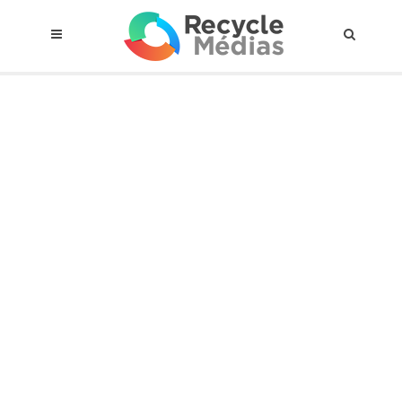
© 2017 RECYCLEMÉDIAS INC. TOUS DROITS RÉSERVÉS |
AVIS LEGAL
À propos du régime
Cadre Juridique
Qui est assujettis
Catégories de matières visées