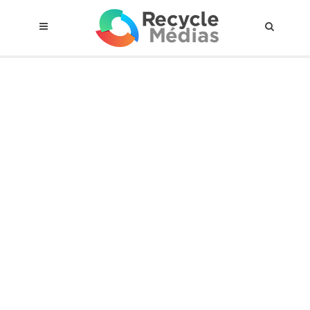
© 2017 RECYCLEMÉDIAS INC. TOUS DROITS RÉSERVÉS |
AVIS LEGAL
À propos du régime
Cadre Juridique
Qui est assujettis
Catégories de matières visées