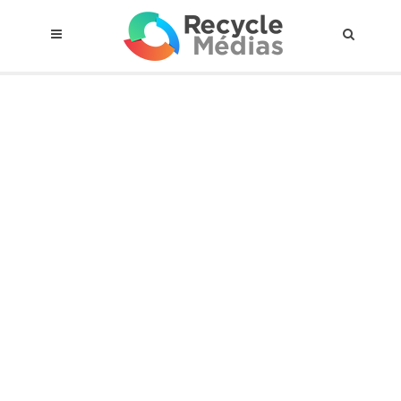
© 2017 RECYCLEMÉDIAS INC. TOUS DROITS RÉSERVÉS |
AVIS LEGAL
À propos du régime
Cadre Juridique
Qui est assujettis
Catégories de matières visées