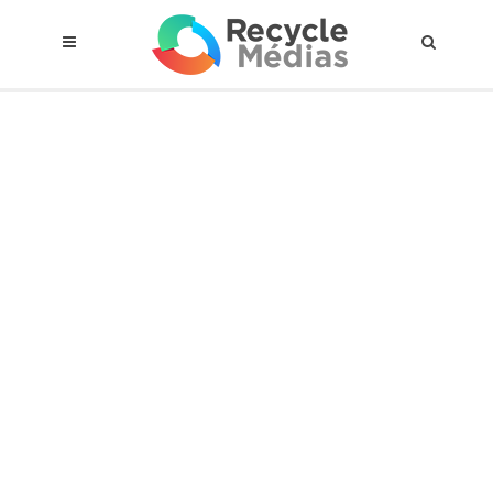
© 2017 RECYCLEMÉDIAS INC. TOUS DROITS RÉSERVÉS |
AVIS LEGAL
À propos du régime
Cadre Juridique
Qui est assujettis
Catégories de matières visées