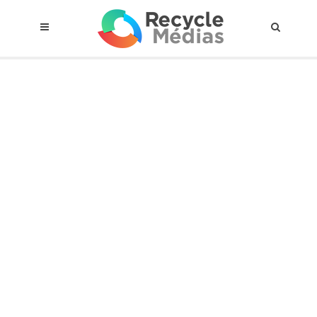
© 2017 RECYCLEMÉDIAS INC. TOUS DROITS RÉSERVÉS |
AVIS LEGAL
À propos du régime
Cadre Juridique
Qui est assujettis
Catégories de matières visées