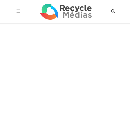
© 2017 RECYCLEMÉDIAS INC. TOUS DROITS RÉSERVÉS |
AVIS LEGAL
À propos du régime
Cadre Juridique
Qui est assujettis
Catégories de matières visées