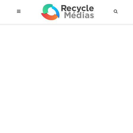
© 2017 RECYCLEMÉDIAS INC. TOUS DROITS RÉSERVÉS |
AVIS LEGAL
À propos du régime
Cadre Juridique
Qui est assujettis
Catégories de matières visées