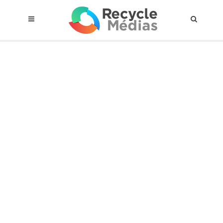
© 2017 RECYCLEMÉDIAS INC. TOUS DROITS RÉSERVÉS |
AVIS LEGAL
À propos du régime
Cadre Juridique
Qui est assujettis
Catégories de matières visées