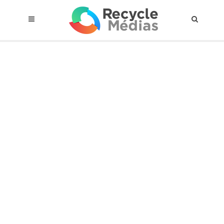
© 2017 RECYCLEMÉDIAS INC. TOUS DROITS RÉSERVÉS |
AVIS LEGAL
À propos du régime
Cadre Juridique
Qui est assujettis
Catégories de matières visées