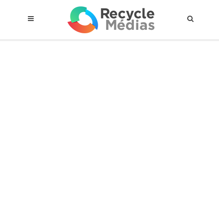
© 2017 RECYCLEMÉDIAS INC. TOUS DROITS RÉSERVÉS |
AVIS LEGAL
À propos du régime
Cadre Juridique
Qui est assujettis
Catégories de matières visées