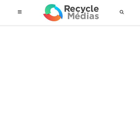
© 2017 RECYCLEMÉDIAS INC. TOUS DROITS RÉSERVÉS |
AVIS LEGAL
À propos du régime
Cadre Juridique
Qui est assujettis
Catégories de matières visées