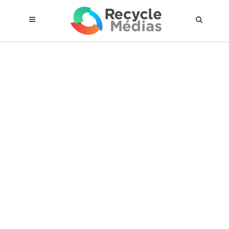
© 2017 RECYCLEMÉDIAS INC. TOUS DROITS RÉSERVÉS |
AVIS LEGAL
À propos du régime
Cadre Juridique
Qui est assujettis
Catégories de matières visées