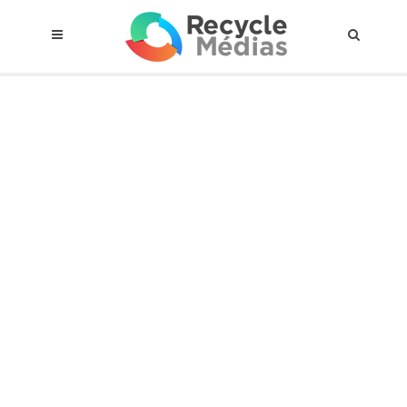
© 2017 RECYCLEMÉDIAS INC. TOUS DROITS RÉSERVÉS |
AVIS LEGAL
À propos du régime
Cadre Juridique
Qui est assujettis
Catégories de matières visées