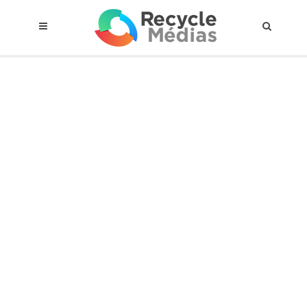
© 2017 RECYCLEMÉDIAS INC. TOUS DROITS RÉSERVÉS |
AVIS LEGAL
À propos du régime
Cadre Juridique
Qui est assujettis
Catégories de matières visées