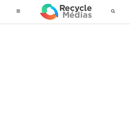
© 2017 RECYCLEMÉDIAS INC. TOUS DROITS RÉSERVÉS |
AVIS LEGAL
À propos du régime
Cadre Juridique
Qui est assujettis
Catégories de matières visées