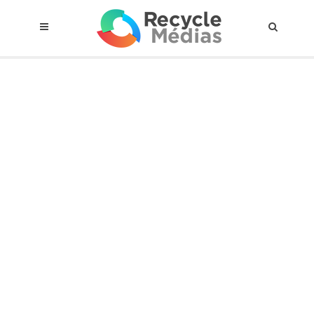
© 2017 RECYCLEMÉDIAS INC. TOUS DROITS RÉSERVÉS |
AVIS LEGAL
À propos du régime
Cadre Juridique
Qui est assujettis
Catégories de matières visées