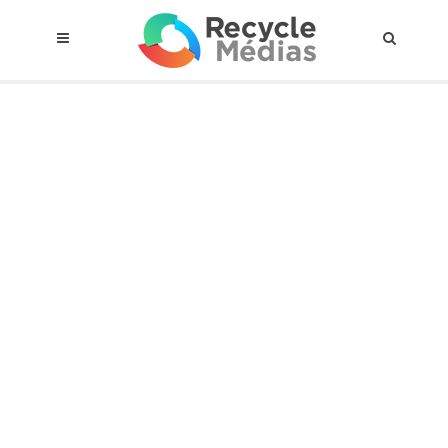
© 2017 RECYCLEMÉDIAS INC. TOUS DROITS RÉSERVÉS |
AVIS LEGAL
À propos du régime
Cadre Juridique
Qui est assujettis
Catégories de matières visées