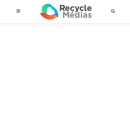
© 2017 RECYCLEMÉDIAS INC. TOUS DROITS RÉSERVÉS |
AVIS LEGAL
À propos du régime
Cadre Juridique
Qui est assujettis
Catégories de matières visées