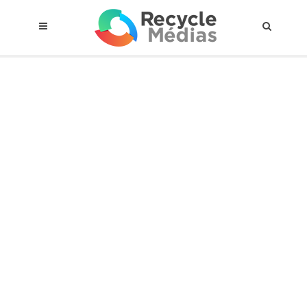
© 2017 RECYCLEMÉDIAS INC. TOUS DROITS RÉSERVÉS |
AVIS LEGAL
À propos du régime
Cadre Juridique
Qui est assujettis
Catégories de matières visées