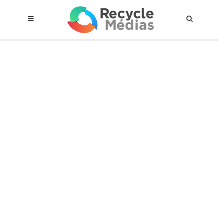
© 2017 RECYCLEMÉDIAS INC. TOUS DROITS RÉSERVÉS |
AVIS LEGAL
À propos du régime
Cadre Juridique
Qui est assujettis
Catégories de matières visées