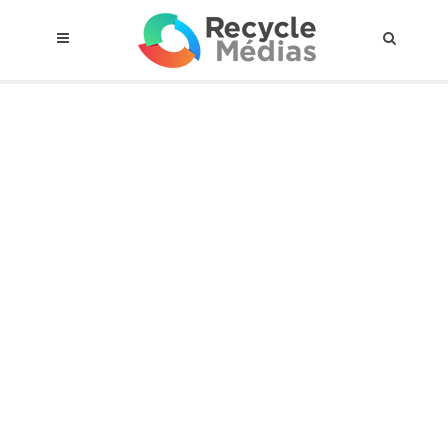
© 2017 RECYCLEMÉDIAS INC. TOUS DROITS RÉSERVÉS |
AVIS LEGAL
À propos du régime
Cadre Juridique
Qui est assujettis
Catégories de matières visées