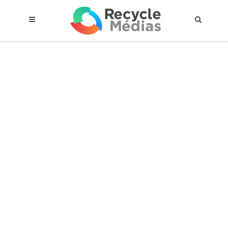
© 2017 RECYCLEMÉDIAS INC. TOUS DROITS RÉSERVÉS |
AVIS LEGAL
À propos du régime
Cadre Juridique
Qui est assujettis
Catégories de matières visées