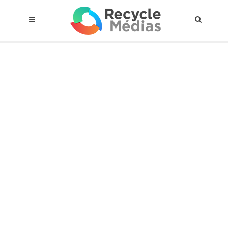
© 2017 RECYCLEMÉDIAS INC. TOUS DROITS RÉSERVÉS |
AVIS LEGAL
À propos du régime
Cadre Juridique
Qui est assujettis
Catégories de matières visées