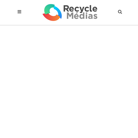
© 2017 RECYCLEMÉDIAS INC. TOUS DROITS RÉSERVÉS |
AVIS LEGAL
À propos du régime
Cadre Juridique
Qui est assujettis
Catégories de matières visées