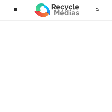
© 2017 RECYCLEMÉDIAS INC. TOUS DROITS RÉSERVÉS |
AVIS LEGAL
À propos du régime
Cadre Juridique
Qui est assujettis
Catégories de matières visées