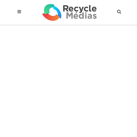
© 2017 RECYCLEMÉDIAS INC. TOUS DROITS RÉSERVÉS |
AVIS LEGAL
À propos du régime
Cadre Juridique
Qui est assujettis
Catégories de matières visées