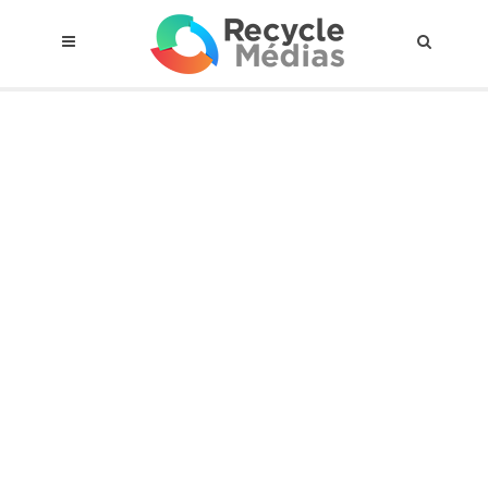
© 2017 RECYCLEMÉDIAS INC. TOUS DROITS RÉSERVÉS |
AVIS LEGAL
À propos du régime
Cadre Juridique
Qui est assujettis
Catégories de matières visées