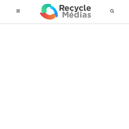
© 2017 RECYCLEMÉDIAS INC. TOUS DROITS RÉSERVÉS |
AVIS LEGAL
À propos du régime
Cadre Juridique
Qui est assujettis
Catégories de matières visées