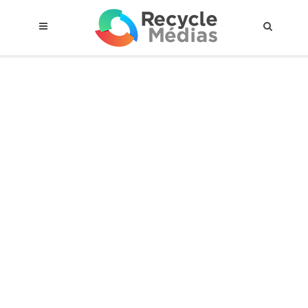
© 2017 RECYCLEMÉDIAS INC. TOUS DROITS RÉSERVÉS |
AVIS LEGAL
À propos du régime
Cadre Juridique
Qui est assujettis
Catégories de matières visées