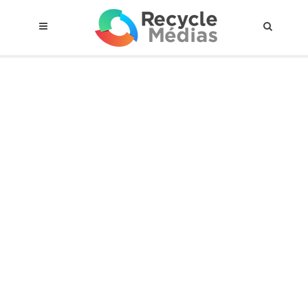
© 2017 RECYCLEMÉDIAS INC. TOUS DROITS RÉSERVÉS |
AVIS LEGAL
À propos du régime
Cadre Juridique
Qui est assujettis
Catégories de matières visées