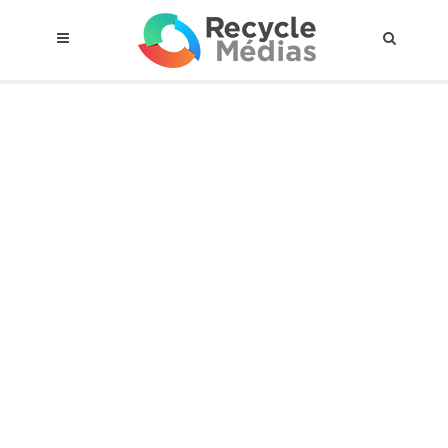
© 2017 RECYCLEMÉDIAS INC. TOUS DROITS RÉSERVÉS |
AVIS LEGAL
À propos du régime
Cadre Juridique
Qui est assujettis
Catégories de matières visées